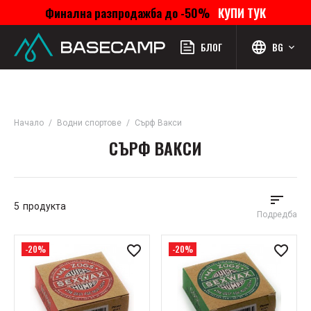
Финална разпродажба до -50%
КУПИ ТУК
Меню
Профил
Търсене
Любими
Количка
БЛОГ
BG
Начало
Водни спортове
Сърф Вакси
СЪРФ ВАКСИ
5
продукта
Подредба
-20%
-20%