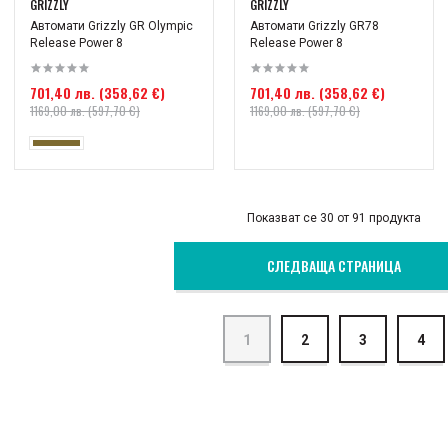
GRIZZLY
GRIZZLY
Автомати Grizzly GR Olympic
Автомати Grizzly GR78
Release Power 8
Release Power 8
701,40 лв. (358,62 €)
701,40 лв. (358,62 €)
1169,00 лв. (597,70 €)
1169,00 лв. (597,70 €)
Показват се 30 от 91 продукта
СЛЕДВАЩА СТРАНИЦА
1
2
3
4