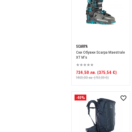
172
175
177
179
182
SCARPA
Ски Обувки Scarpa Maestrale
185
XT M's
186
734,50 лв. (375,54 €)
187
1469,00 лв. (751,09 €)
192
205
-40%