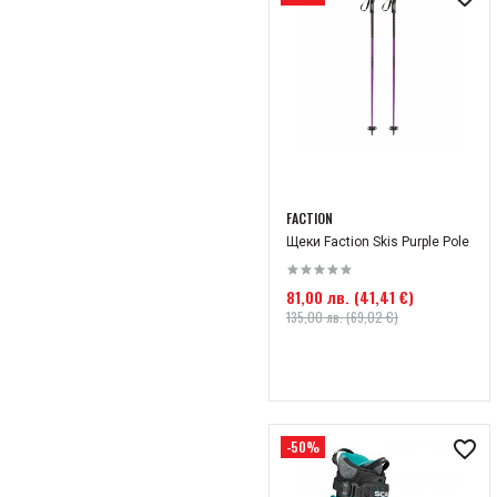
120
125
127
135
137
140
145
FACTION
Щеки Faction Skis Purple Pole
147
150
81,00 лв. (41,41 €)
135,00 лв. (69,02 €)
155
157
160
167
-50%
170
171