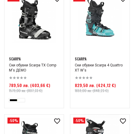
SCARPA
SCARPA
Ски обувки Scarpa TX Comp
Ски обувки Scarpa 4 Quattro
M's ДЕМО
XT W's
789,50 лв. (403,66 €)
829,50 лв. (424,12 €)
1579,00 лв. (807,33 €)
1659,00 лв. (848,23 €)
-50%
-50%