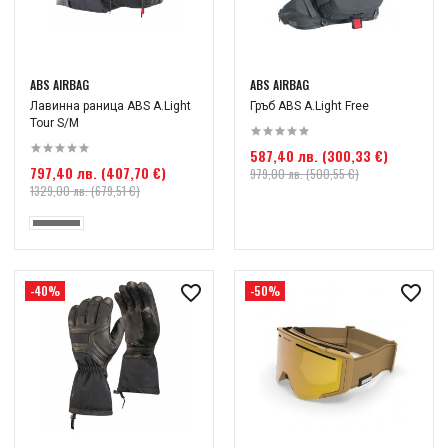
ABS AIRBAG
ABS AIRBAG
Лавинна раница ABS A.Light
Гръб ABS A.Light Free
Tour S/M
587,40 лв. (300,33 €)
797,40 лв. (407,70 €)
979,00 лв. (500,55 €)
1329,00 лв. (679,51 €)
-40%
-50%