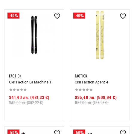
-40%
-40%
FACTION
FACTION
Ски Faction La Machine 1
Ски Faction Agent 4
941,40 лв. (481,33 €)
995,40 лв. (508,94 €)
1569,00 лв. (802,22 €)
1659,00 лв. (848,23 €)
-50%
-50%