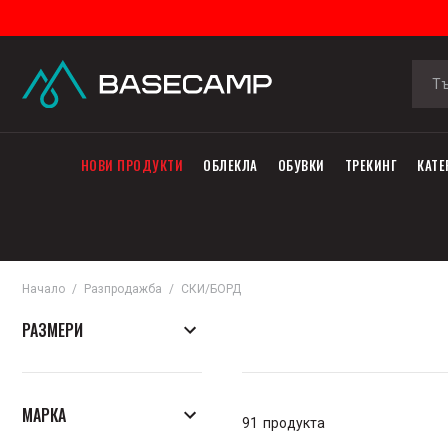
НОВИ ПРОДУКТИ
ОБЛЕКЛА
ОБУВКИ
ТРЕКИНГ
КАТЕ
Начало
Разпродажба
СКИ/БОРД
РАЗМЕРИ
XXXS
XXS
XS
S
МАРКА
91
продукта
S/M
M