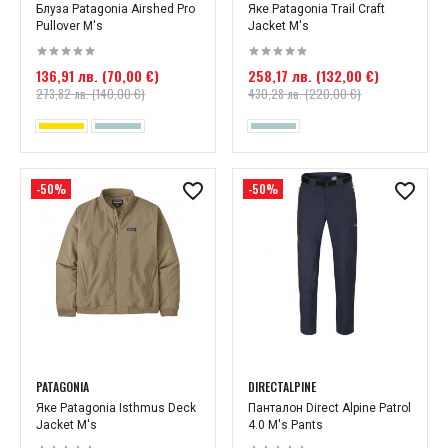
Блуза Patagonia Airshed Pro
Яке Patagonia Trail Craft
Pullover M's
Jacket M's
136,91 лв. (70,00 €)
258,17 лв. (132,00 €)
273,82 лв. (140,00 €)
430,28 лв. (220,00 €)
-50%
-50%
PATAGONIA
DIRECTALPINE
Яке Patagonia Isthmus Deck
Панталон Direct Alpine Patrol
Jacket M's
4.0 M's Pants