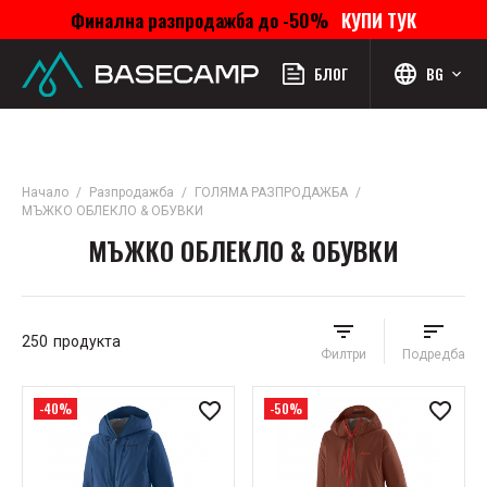
Финална разпродажба до -50%
КУПИ ТУК
Меню
Профил
Търсене
Любими
Количка
БЛОГ
BG
Начало
Разпродажба
ГОЛЯМА РАЗПРОДАЖБА
МЪЖКО ОБЛЕКЛО & ОБУВКИ
МЪЖКО ОБЛЕКЛО & ОБУВКИ
250
продукта
Филтри
Подредба
-40%
-50%