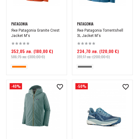
PATAGONIA
PATAGONIA
Яке Patagonia Granite Crest
Яке Patagonia Torrentshell
Jacket М's
3L Jacket M's
352,05 лв. (180,00 €)
234,70 лв. (120,00 €)
586,75 лв. (300,00 €)
391,17 лв. (200,00 €)
-40%
-50%