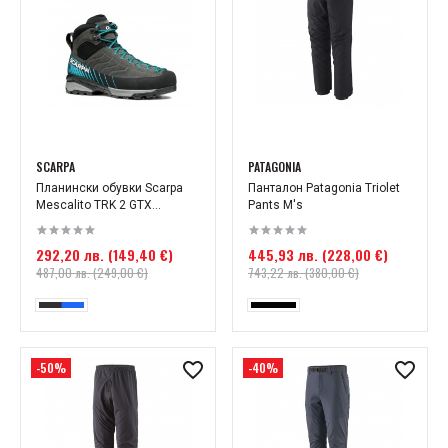
SCARPA
PATAGONIA
Планински обувки Scarpa
Панталон Patagonia Triolet
Mescalito TRK 2 GTX...
Pants M's
292,20 лв. (149,40 €)
445,93 лв. (228,00 €)
487,00 лв. (249,00 €)
743,22 лв. (380,00 €)
-50%
-40%