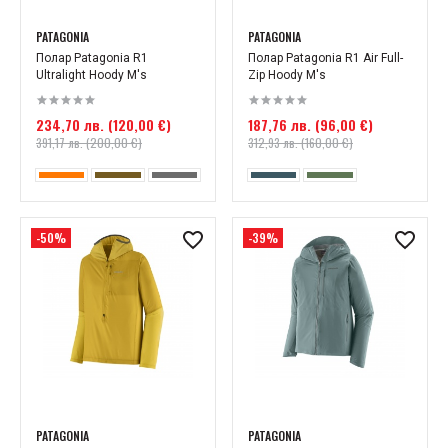
PATAGONIA
PATAGONIA
Полар Patagonia R1
Полар Patagonia R1 Air Full-
Ultralight Hoody M's
Zip Hoody M's
234,70 лв. (120,00 €)
187,76 лв. (96,00 €)
391,17 лв. (200,00 €)
312,93 лв. (160,00 €)
-50%
-39%
PATAGONIA
PATAGONIA