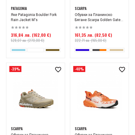
PATAGONIA
SCARPA
Яке Patagonia Boulder Fork
Обувки за Планинско
Rain Jacket M's
Бягане Scarpa Golden Gate...
316,84 лв. (162,00 €)
161,35 лв. (82,50 €)
528,07 лв. (270,00 €)
322,71 лв. (165,00 €)
-39%
-40%
SCARPA
SCARPA