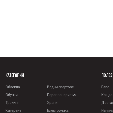
КАТЕГОРИИ
ПОЛЕЗ
Облекла
Водни спортове
Блог
Обувки
Парапланеризъм
Как да
Трекинг
Храни
Доста
Катерене
Електроника
Начин