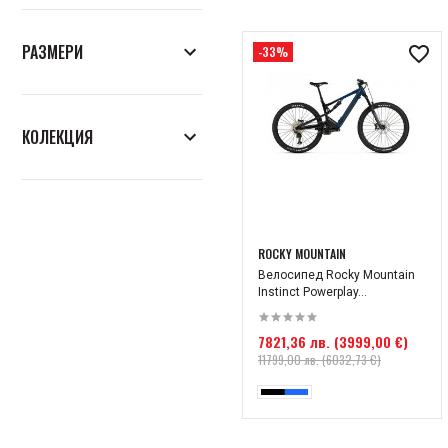
27.5
29
РАЗМЕРИ
-33%
XS
S
M
L
КОЛЕКЦИЯ
XL
Лято 2023
Лято 2025
ROCKY MOUNTAIN
Велосипед Rocky Mountain
Instinct Powerplay...
7821,36 лв. (3999,00 €)
11799,00 лв. (6032,73 €)