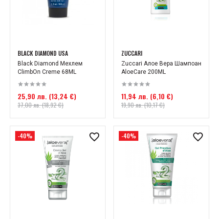
BLACK DIAMOND USA
ZUCCARI
Black Diamond Мехлем
Zuccari Алое Вера Шампоан
ClimbOn Creme 68ML
AloeCare 200МL
25,90 лв. (13,24 €)
11,94 лв. (6,10 €)
37,00 лв. (18,92 €)
19,90 лв. (10,17 €)
-40%
-40%