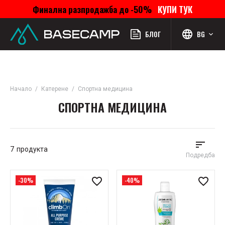
Финална разпродажба до -50%
КУПИ ТУК
Меню
Профил
Търсене
Любими
Количка
БЛОГ
BG
Начало
Катерене
Спортна медицина
СПОРТНА МЕДИЦИНА
7
продукта
Подредба
-30%
-40%