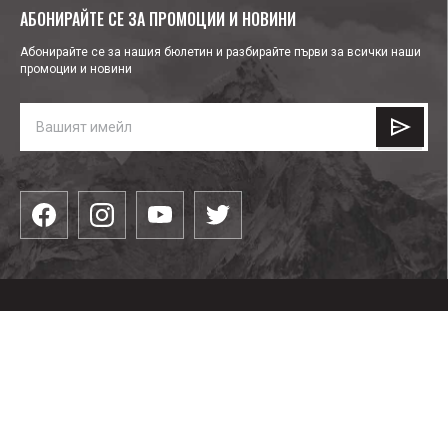
АБОНИРАЙТЕ СЕ ЗА ПРОМОЦИИ И НОВИНИ
Абонирайте се за нашия бюлетин и разбирайте първи за всички наши
промоции и новини
КАТЕГОРИИ
Облекла
ПОЛЕЗНО
Водни спортове
Обувки
Блог
Парапланеризъм