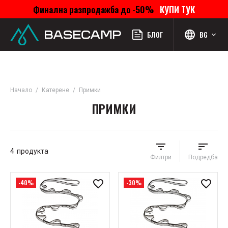
Финална разпродажба до -50%
КУПИ ТУК
Меню
Профил
Търсене
Любими
Количка
БЛОГ
BG
Начало
Катерене
Примки
ПРИМКИ
4
продукта
Филтри
Подредба
-40%
-30%