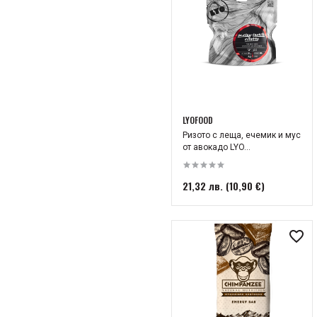
Лято 2021
Къмпингуване
Лято
Зима
Зима 2026
LYOFOOD
Ризото с леща, ечемик и мус
от авокадо LYO...
21,32 лв. (10,90 €)