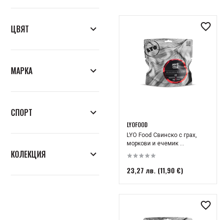
ЦВЯТ
МАРКА
Chimpanzee
GU
СПОРТ
LyoFood
LYOFOOD
Колоездене
LYO Food Свинско с грах,
Wacaco
моркови и ечемик ...
Катерене
КОЛЕКЦИЯ
Outin
Бягане
23,27 лв. (11,90 €)
Лято 2024
Трекинг
Зима 2024
Сноуборд
Лято 2022
Ски