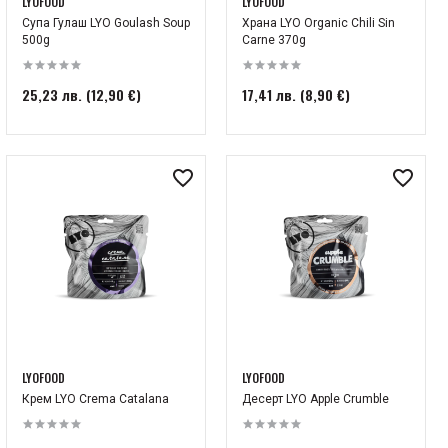
LYOFOOD
LYOFOOD
Супа Гулаш LYO Goulash Soup
Храна LYO Organic Chili Sin
500g
Carne 370g
25,23 лв. (12,90 €)
17,41 лв. (8,90 €)
LYOFOOD
LYOFOOD
Крем LYO Crema Catalana
Десерт LYO Apple Crumble