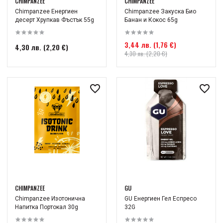
CHIMPANZEE
CHIMPANZEE
Chimpanzee Енергиен
Chimpanzee Закуска Био
десерт Хрупкав Фъстък 55g
Банан и Кокос 65g
3,44 лв. (1,76 €)
4,30 лв. (2,20 €)
4,30 лв. (2,20 €)
CHIMPANZEE
GU
Chimpanzee Изотонична
GU Енергиен Гел Еспресо
Напитка Портокал 30g
32G