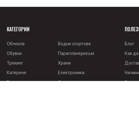
КАТЕГОРИИ
ПОЛЕЗ
Облекла
Водни спортове
Блог
Обувки
Парапланеризъм
Как да
Трекинг
Храни
Доста
Катерене
Електроника
Начин
Бягане
Оцеляване
Заявка
Колело
Книги
Нашият
разви
Ски/борд
Разпродажба
Прогр
Сервиз
Онлай
споро