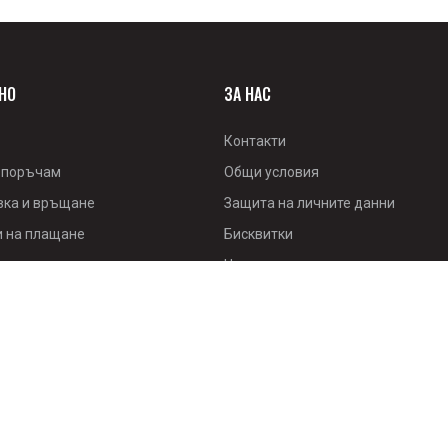
НО
ЗА НАС
Контакти
 поръчам
Общи условия
вка и връщане
Защита на личните данни
и на плащане
Бисквитки
 за връщане
Често задавани въпроси
 път към устойчиво
тие
ама Лоялни Клиенти
ни услуги и Наем
н разрешаване на
ве