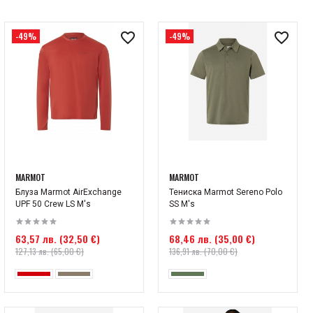
-49%
-49%
MARMOT
MARMOT
Блуза Marmot AirExchange
Тениска Marmot Sereno Polo
UPF 50 Crew LS M's
SS M's
63,57 лв. (32,50 €)
68,46 лв. (35,00 €)
127,13 лв. (65,00 €)
136,91 лв. (70,00 €)