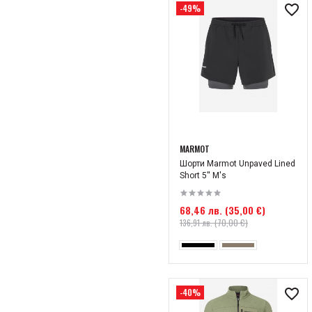
Зима 2026
-49%
Лято 2026
MARMOT
Шорти Marmot Unpaved Lined
Short 5'' M's
68,46 лв. (35,00 €)
136,91 лв. (70,00 €)
-40%