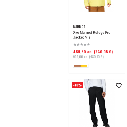
MARMOT
Яке Marmot Refuge Pro
Jacket M's
469,50 лв. (240,05 €)
939,00 лв. (480,10 €)
-40%