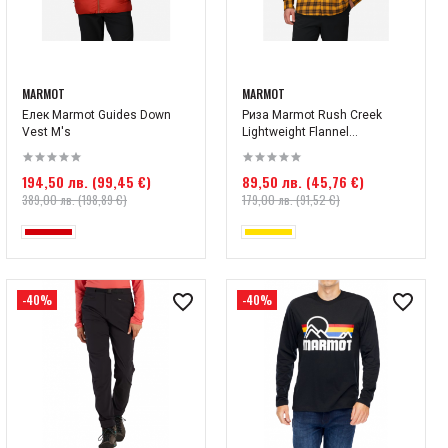
MARMOT
MARMOT
Елек Marmot Guides Down
Риза Marmot Rush Creek
Vest M's
Lightweight Flannel...
194,50 лв. (99,45 €)
89,50 лв. (45,76 €)
389,00 лв. (198,89 €)
179,00 лв. (91,52 €)
-40%
-40%