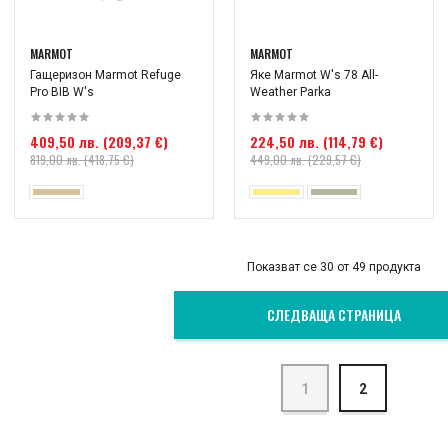
MARMOT
MARMOT
Гащеризон Marmot Refuge
Яке Marmot W's 78 All-
Pro BIB W's
Weather Parka
409,50 лв. (209,37 €)
224,50 лв. (114,79 €)
819,00 лв. (418,75 €)
449,00 лв. (229,57 €)
Показват се 30 от 49 продукта
СЛЕДВАЩА СТРАНИЦА
1
2