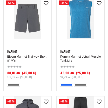
-50%
-49%
MARMOT
MARMOT
Шорти Marmot Trailway Short
Потник Marmot Uptrail Muscle
8'' M's
Tank M's
88,01 лв. (45,00 €)
48,90 лв. (25,00 €)
176,02 лв. (90,00 €)
97,79 лв. (50,00 €)
-40%
-40%