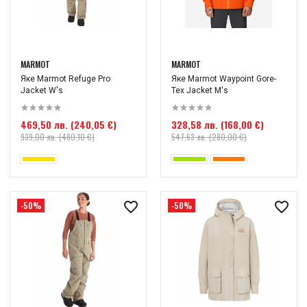
MARMOT
MARMOT
Яке Marmot Refuge Pro
Яке Marmot Waypoint Gore-
Jacket W's
Tex Jacket M's
469,50 лв. (240,05 €)
328,58 лв. (168,00 €)
939,00 лв. (480,10 €)
547,63 лв. (280,00 €)
-50%
-50%