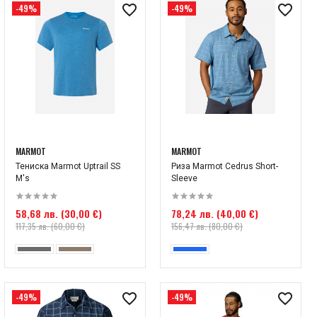
-49%
-49%
MARMOT
MARMOT
Тениска Marmot Uptrail SS
Риза Marmot Cedrus Short-
M's
Sleeve
58,68 лв. (30,00 €)
78,24 лв. (40,00 €)
117,35 лв. (60,00 €)
156,47 лв. (80,00 €)
-49%
-49%