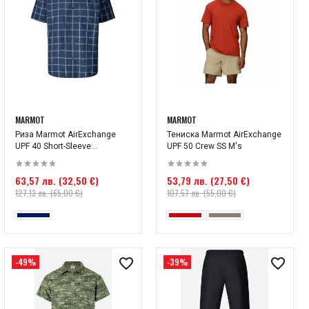
MARMOT
MARMOT
Риза Marmot AirExchange
Тениска Marmot AirExchange
UPF 40 Short-Sleeve...
UPF 50 Crew SS M's
63,57 лв. (32,50 €)
53,79 лв. (27,50 €)
127,13 лв. (65,00 €)
107,57 лв. (55,00 €)
-49%
-39%