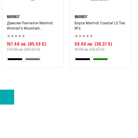
MARMOT
MARMOT
Дамски Панталон Marmot
Блуза Marmot Coastal LS Tee
Women's Mountain...
M's
167,40 лв. (85,59 €)
59,40 лв. (30,37 €)
279,00 лв. (142,65 €)
99,00 лв. (50,62 €)